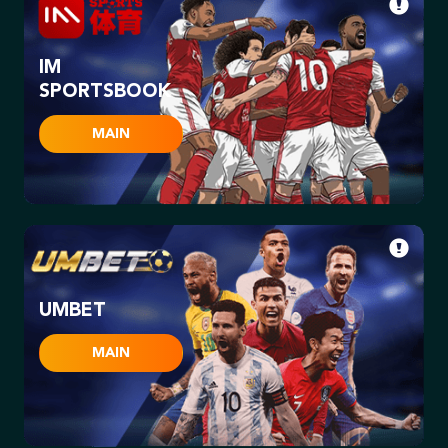
IM
SPORTSBOOK
MAIN
UMBET
MAIN