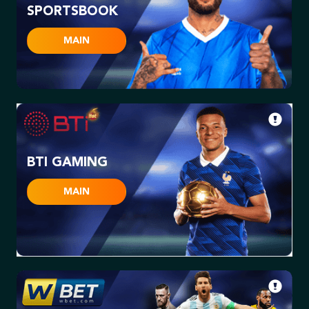
SPORTSBOOK
MAIN
BTI GAMING
MAIN