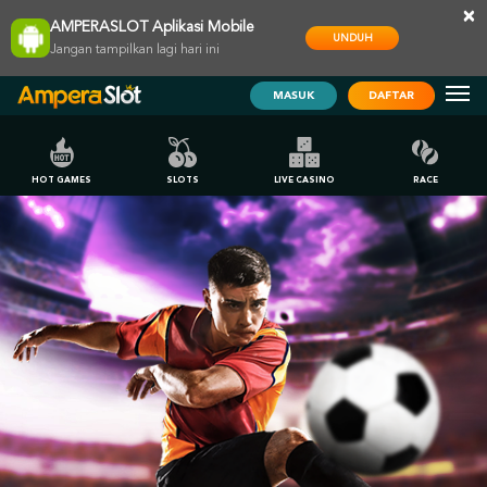
×
AMPERASLOT Aplikasi Mobile
UNDUH
Jangan tampilkan lagi hari ini
MASUK
DAFTAR
HOT GAMES
SLOTS
LIVE CASINO
RACE